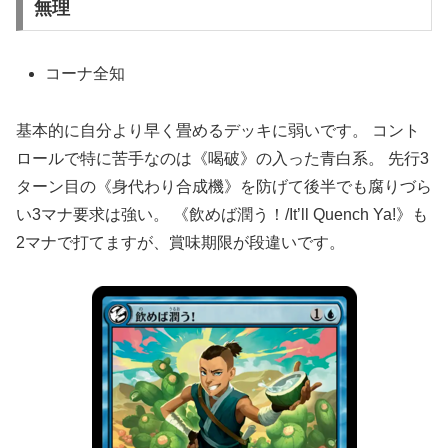
無理
コーナ全知
基本的に自分より早く畳めるデッキに弱いです。 コント
ロールで特に苦手なのは《喝破》の入った青白系。 先行3
ターン目の《身代わり合成機》を防げて後半でも腐りづら
い3マナ要求は強い。 《飲めば潤う！/It’ll Quench Ya!》も
2マナで打てますが、賞味期限が段違いです。