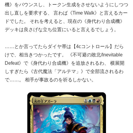
機》をバウンスし、トークン生成をさせないようにしつつ
出し直しを要求する、 言わば《Time Walk》と言えるカー
ドでした。 それを考えると、現在の《身代わり合成機》
デッキは良さげな立ち位置にいると言えるでしょう。
……とか言ってたらダイヤ帯は【4cコントロール】だら
けで、相当きつかったです。 《不可避の敗北/Inevitable
Defeat》で《身代わり合成機》を追放されるわ、 横展開
しすぎたら《古代魔法「アルテマ」》で全部流されるわ
で……。 相手が事故るのを祈るしかない。