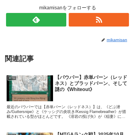
mikamisanをフォローする
mikamisan
関連記事
【パウパー】赤単バーン（レッド
MTG
ネス）とブラッドバーン、そして
謎の《Whiteout》
最近のパウパーでは【赤単バーン（レッドネス）】は、《どぶ潜
み/Guttersnipe》と《ケッシグの炎吹き/Kessig Flamebreather》が搭
載されている型がほとんどです。 《溶岩の投げ矢》が《稲妻》にな
る 1マナ...
【MTGAランク戦】2025年10月