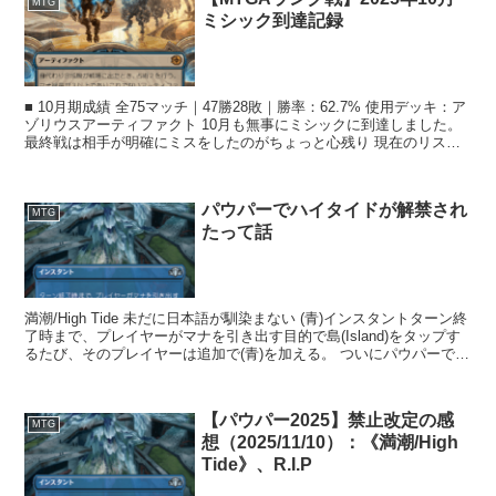
MTG
ミシック到達記録
■ 10月期成績 全75マッチ｜47勝28敗｜勝率：62.7% 使用デッキ：ア
ゾリウスアーティファクト 10月も無事にミシックに到達しました。
最終戦は相手が明確にミスをしたのがちょっと心残り 現在のリスト
は...
パウパーでハイタイドが解禁され
MTG
たって話
満潮/High Tide 未だに日本語が馴染まない (青)インスタントターン終
了時まで、プレイヤーがマナを引き出す目的で島(Island)をタップす
るたび、そのプレイヤーは追加で(青)を加える。 ついにパウパーでも
「満潮...
【パウパー2025】禁止改定の感
MTG
想（2025/11/10）：《満潮/High
Tide》、R.I.P