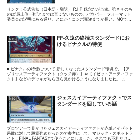
リンク：公式告知（日本語・翻訳） R.I.P 残念だが当然。強さそのも
のは“最上位一強”とまでは言えないものの、パウパー・フォーマット
委員会の説明にある通り、とにかくコンボ完遂までが長い。MOでも
持ち時間の減り方で体感...
FF-久遠の終端スタンダードにお
MTG
けるピナクルの特使
■ ピナクルの特使について 新しくなったスタンダード環境で、【ア
ゾリウスアーティファクト（タッチ赤）】や【イゼットアーティファ
クト】などのデッキがちらほら見かけるようになりましたね。 まだ
対戦相手に 《ピナクルの特使 / Pi...
ジェスカイアーティファクトでス
MTG
タンダードを回している話
プロツアーで見かけたジェスカイアーティファクトが赤単とイゼット
果敢に対して殺意強めだったので参考にして、マジック・スポットラ
イト：FINAL FANTASYで使うことにしました。それでも不利だけ