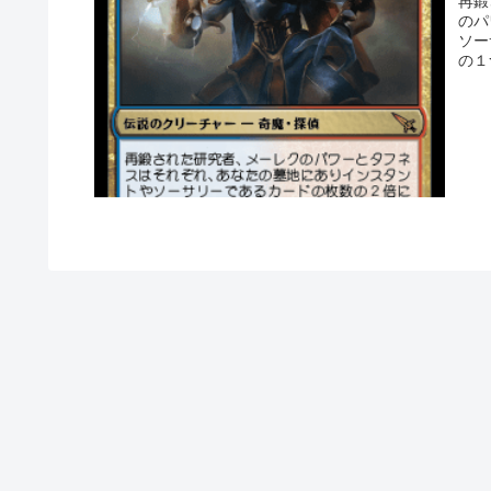
再鍛された
のパ
ソー
の１