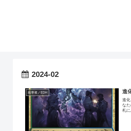
2024-02
進
統率者／EDH
進化した
なた
札に