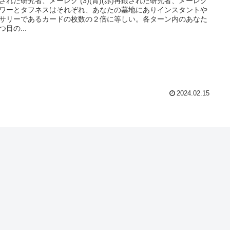
研究者、メーレク (3)(青)(赤)再鍛された研究者、メーレク
ワーとタフネスはそれぞれ、あなたの墓地にありインスタントや
サリーであるカードの枚数の２倍に等しい。各ターン内のあなた
つ目の...
2024.02.15