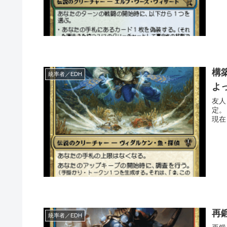
構
統率者／EDH
よ
友人
定。 なお、オマケ。 中身のカードのお値段はと言いますと 2024/2
再
統率者／EDH