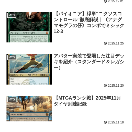
2025.12.01
【パイオニア】緑単“ニクソスコ
MTG
ントロール”徹底解説｜《アナグ
マモグラの仔》コンボでミシック
12-3
2025.11.25
アバター実装で登場した注目デッ
MTG
キを紹介（スタンダード＆レガシ
ー）
2025.11.20
【MTGAランク戦】2025年11月
MTG
ダイヤ到達記録
2025.11.18