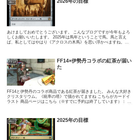
2026年の目標
雑記
あけましておめでとうございます。 こんなブログですが今年もよろ
しくお願いいたします。 2025年は馬年ということで馬。馬と言え
ば、私としてはやはり《アクロスの木馬》を思い浮かべますね。
EDHで使いたいよね ETB...
FF14×伊勢丹コラボの紅茶が届い
FF14
た
FF14と伊勢丹のコラボ商品である紅茶が届きました。 みんな大好き
クリスタリウム。《統率の塔》で描かれてますね こちらがカードイ
ラスト 商品ページはこちら（※すでに予約は終了しています）： す
でに予約は終了している...
2025年の目標
雑記