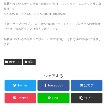
掲載されているゲーム画像・映像の一部は、スクウェア・エニックス社の著
作物です。
© SQUARE ENIX CO., LTD. All Rights Reserved.
【青白ゲーマーのプレイ記】はAmazonアソシエイト・プログラムの参加者
であり、適格販売により収入を得ています。
掲載されている商品リンクやゲーム関連情報は、それぞれの権利者に帰属し
ます。
ポケモン
雑記
シェアする
Twitter
Facebook
はてブ
Pocket
LINE
コピー