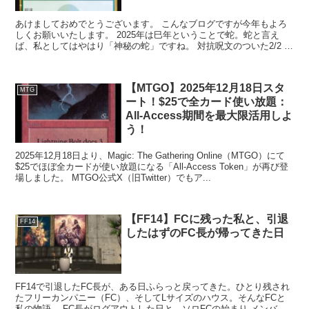
あけましておめでとうございます。 こんなブログですが今年もよろ
しくお願いいたします。 2025年は巳年ということで蛇。蛇と言え
ば、私としてはやはり「神秘の蛇」ですね。 対抗呪文のついた2/2 亜
種もここ最近増えてま...
【MTGO】2025年12月18日スタ
MTG
ート！$25で全カード使い放題：
All-Access期間を最大限活用しよ
う！
2025年12月18日より、Magic: The Gathering Online（MTGO）にて
$25でほぼ全カードが使い放題になる「All-Access Token」が再び登
場しました。 MTGO公式X（旧Twitter）でもア...
【FF14】FCに残った私と、引退
FF14
したはずのFC長が帰ってきた日
FF14で引退したFC長が、ある日ふらっと戻ってきた。ひとり残され
たフリーカンパニー（FC）、そしてLサイズのハウス。そんなFCと
私の物語。 FC長がログアウトした日と、ソロFCの始まり メンバー