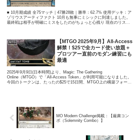
■ 10月期成績 全75マッチ｜47勝28敗｜勝率：62.7% 使用デッキ：ア
ゾリウスアーティファクト 10月も無事にミシックに到達しました。
最終戦は相手が明確にミスをしたのがちょっと心残り 現在のリスト
は...
【MTGO 2025年9月】All-Access
MTG
解禁！$25で全カード使い放題＋
プロツアー直前のモダン練習にも
最適
2025年9月9日(日本時間)より、Magic: The Gathering
Online（MTGO）で「All-Access Token」が利用可能になりました。
今回のトークンは、たったの$25で15日間、MTGO上の構築フォーマ
ットで...
MO Modern Challenge掲載：【厳粛コン
ボ（Solemnity Combo）】