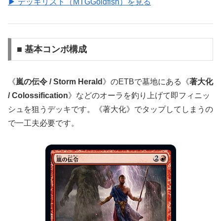
▶ デッキリスト（MTGGoldfish）を見る
■ 基本コンボ構成
《
嵐の伝令 / Storm Herald
》のETBで墓地にある《
著大化
/ Colossification
》などのオーラを釣り上げて即フィニッ
シュを狙うデッキです。《著大化》でタップしてしまうの
で一工夫必要です。