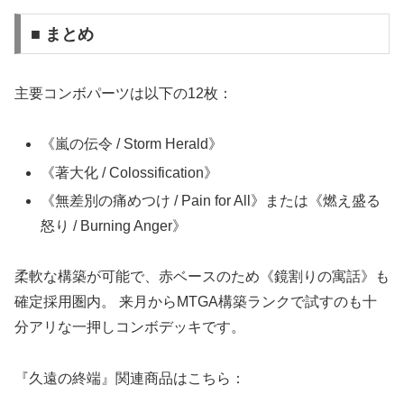
■ まとめ
主要コンボパーツは以下の12枚：
《嵐の伝令 / Storm Herald》
《著大化 / Colossification》
《無差別の痛めつけ / Pain for All》または《燃え盛る
怒り / Burning Anger》
柔軟な構築が可能で、赤ベースのため《鏡割りの寓話》も
確定採用圏内。 来月からMTGA構築ランクで試すのも十
分アリな一押しコンボデッキです。
『久遠の終端』関連商品はこちら：