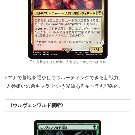
手札入替はやはり便利。人参はしっかりたべようね
3マナで墓地を肥やしつつルーティングできる新戦力。
“人参嫌いの弟キャラ”という愛嬌あるキャラも印象的。
《ウルヴェンワルド横断》