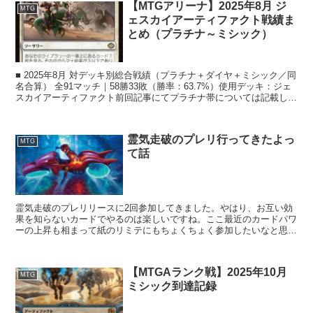
【MTGアリーナ】2025年8月 ジ
MTG
ェスカイアーティファクト戦績ま
とめ（プラチナ～ミシック）
■ 2025年8月 対デッキ別総合戦績（プラチナ＋ダイヤ＋ミシック／同
名合算） 全91マッチ｜58勝33敗（勝率：63.7%）使用デッキ：ジェ
スカイアーティファクト前回記事にてプラチナ帯については記載しま
したが、今回はそ...
霊気走破のプレリ行ってきたよっ
MTG
て話
霊気走破のプレリリースに2回参加してきました。やはり、お互い効
果を知らないカードでやるのは楽しいですね。ここ最近のカードパワ
ーの上昇も相まって紙のリミテにもちょくちょく参加したいなと思い
ました。MTGAのは・・・BO1は運ゲーすぎるんです...
【MTGAランク戦】2025年10月
MTG
ミシック到達記録