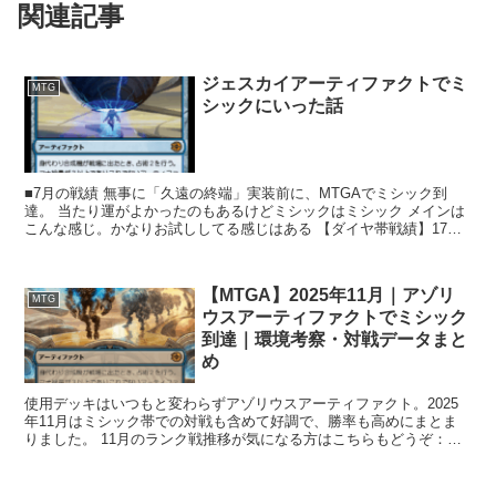
関連記事
ジェスカイアーティファクトでミ
MTG
シックにいった話
■7月の戦績 無事に「久遠の終端」実装前に、MTGAでミシック到
達。 当たり運がよかったのもあるけどミシックはミシック メインは
こんな感じ。かなりお試ししてる感じはある 【ダイヤ帯戦績】17勝6
敗（勝率 約73.9...
【MTGA】2025年11月｜アゾリ
MTG
ウスアーティファクトでミシック
到達｜環境考察・対戦データまと
め
使用デッキはいつもと変わらずアゾリウスアーティファクト。2025
年11月はミシック帯での対戦も含めて好調で、勝率も高めにまとま
りました。 11月のランク戦推移が気になる方はこちらもどうぞ：
【MTGA】2025年11月 ダイヤ到達記録...