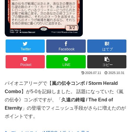
Twitter
Facebook
はてブ
Pocket
LINE
コピー
2026.07.11
2025.10.31
パイオニアリーグで【
嵐の伝令コンボ / Storm Herald
Combo
】が5-0を記録しました。 話題になっていた《嵐
の伝令》コンボですが、「
久遠の終端 / The End of
Eternity
」の登場でフィニッシュ手段がさらに増えたのが
ポイントです。