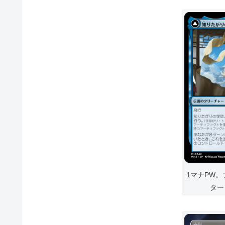
1マナPW
ター