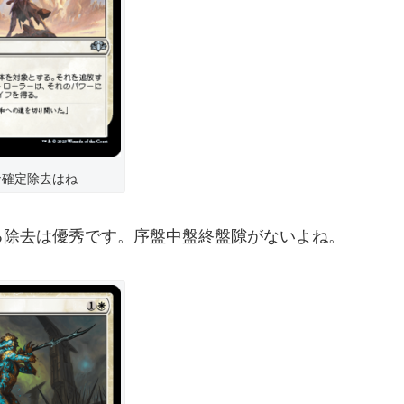
ナ確定除去はね
る除去は優秀です。序盤中盤終盤隙がないよね。