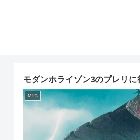
モダンホライゾン3のプレリに
MTG