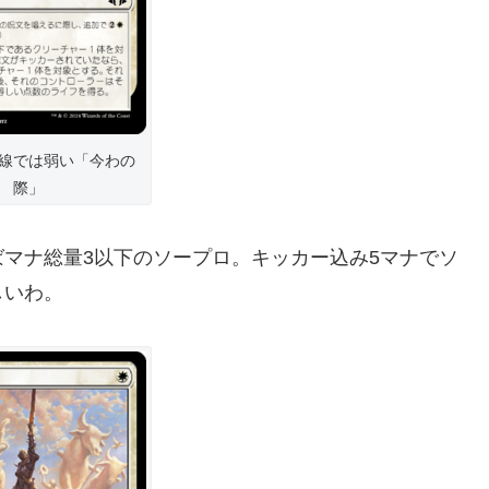
線では弱い「今わの
際」
マナ総量3以下のソープロ。キッカー込み5マナでソ
しいわ。