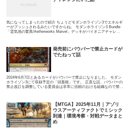
気になってしまったので紹介 ちょうどモダンホライゾン3でエネルギ
ーがプッシュされるみたいですからね。 モダンホライゾン3 Bundle
「霊気池の驚異/Aetherworks Marvel」デッキがパイオニアチャレン
ジで...
発売前にパウパーで禁止カードが
MTG
でたねって話
2024年6月7日とあるカードがパウパーで禁止になりました。 モダン
ホライゾン3にて収録予定の「頭蓋槌」です。 正直な話、パウパーの
禁止改訂を調整している委員会は非常に信頼のおける組織なので禁止
理由は記事を読...
【MTGA】2025年11月｜アゾリ
MTG
ウスアーティファクトでミシック
到達｜環境考察・対戦データまと
め