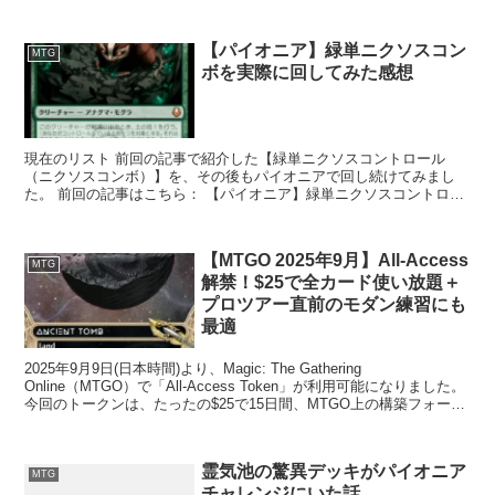
ど。結果は4-4でドロップ。前半と後半の引き...
【パイオニア】緑単ニクソスコン
MTG
ボを実際に回してみた感想
現在のリスト 前回の記事で紹介した【緑単ニクソスコントロール
（ニクソスコンボ）】を、その後もパイオニアで回し続けてみまし
た。 前回の記事はこちら： 【パイオニア】緑単ニクソスコントロー
ル徹底解説｜《アナグマモグラの仔》コ...
【MTGO 2025年9月】All-Access
MTG
解禁！$25で全カード使い放題＋
プロツアー直前のモダン練習にも
最適
2025年9月9日(日本時間)より、Magic: The Gathering
Online（MTGO）で「All-Access Token」が利用可能になりました。
今回のトークンは、たったの$25で15日間、MTGO上の構築フォーマ
ットで...
霊気池の驚異デッキがパイオニア
MTG
チャレンジにいた話