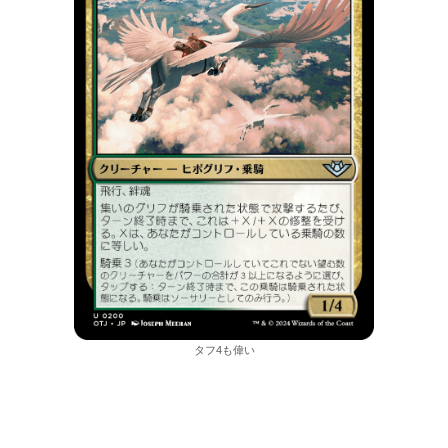
タフ4も偉い