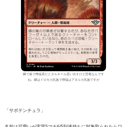
鱗で嵐で獰猛系だとタルキール思い出すけど恐竜なんです
ね。鱗はドロモカ氏族で獰猛はアタルカ氏族ですが
「サボテンチュラ」
名前は可愛いが実質5マナ6/5到達持ちに対象取られたらワ