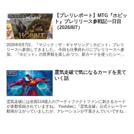
【プレリレポート】MTG『ホビッ
プレリリース
ト』プレリリース参戦記一日目
（2026/8/7）
2026年8月7日、『マジック：ザ・ギャザリング｜ホビット』プレリ
リースへ参加してきました。 今回も仕事終わりにプレリリースへ参
加。 『ホビット』の世界観を楽しみつつ、新カードを使ったシール
ド戦を満喫してきたので、開封結果や構...
霊気走破で気になるカードを見て
MTG
いく話
霊気走破には全国114億人のアーティファクトファンに刺さるカード
が多数収録されていますね。 Youtubeに『霊気走破』公式トレーラー
動画が上がっていましたが、ナレーションが千葉さんでいいですね。
特にキーワード能力「...