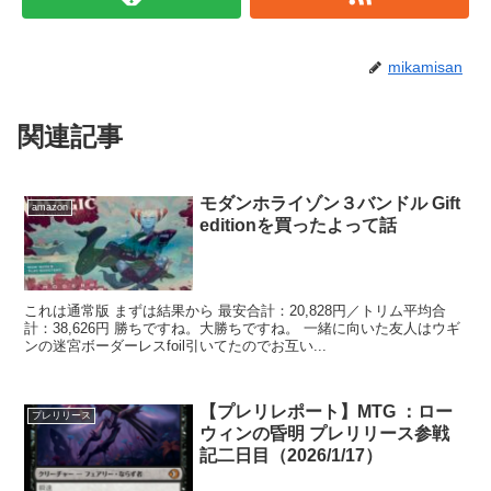
mikamisan
関連記事
モダンホライゾン３バンドル Gift
amazon
editionを買ったよって話
これは通常版 まずは結果から 最安合計：20,828円／トリム平均合
計：38,626円 勝ちですね。大勝ちですね。 一緒に向いた友人はウギ
ンの迷宮ボーダーレスfoil引いてたのでお互い...
【プレリレポート】MTG ：ロー
プレリリース
ウィンの昏明 プレリリース参戦
記二日目（2026/1/17）