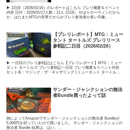
▶ 1日目（2026/01/16）のレポートはこちら プレリ概要＆イベント
内容 日付：2026/01/17人数：11人 2日目。やはりローウィンだから
か、はたまたMTGの世界だからかプレリ参加者が多い印象。...
【プレリレポート】MTG：ミュー
プレリリース
タント タートルズ プレリリース
参戦記二日目（2026/02/28）
▶ 一日目のプレリ参戦記はこちら【プレリレポート】MTG：ミュー
タント タートルズ プレリ参戦記一日目 プレリ概要＆イベント内容
セット名：マジック：ザ・ギャザリング | ミュータント タートルズ
日付：2026/...
サンダー・ジャンクションの無法
amazon
者Bundle買ったよって話
例によってAmazonでサンダー・ジャンクションの無法者 Bundleが
5,000円を切っていたので買いました。 サンダー・ジャンクションの
無法者 Bundle 結果は、はい。 ...