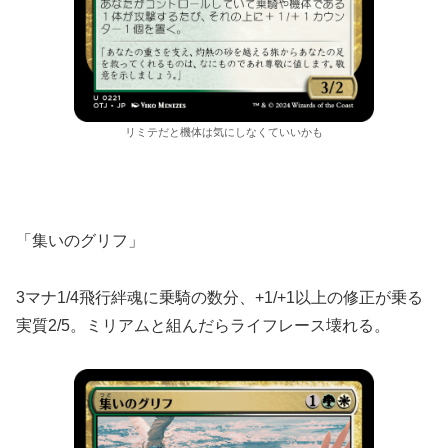
リミテだと機体は気にしなくていいかも
「集いのグリフ」
3マナ1/4飛行絆魂に乗騎の数分、+1/+1以上の修正が乗る
実質2/5。ミリアムと組んだらライフレース壊れる。