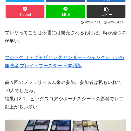
Pocket
LINE
コピー
2026.07.11
2024.04.14
プレリってことは今週には発売されるわけだ。時が経つの
が早い。
マジック:ザ・ギャザリング サンダー・ジャンクションの
無法者 プレイ・ブースター 日本語版
前々回のプレリリース以来の参加。参加者は私もいれて
10人でしたね。
結果は2-1。ビッグスコアやボーナスシートの影響でレア
以上が多い多い。