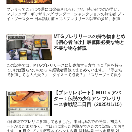
プレリってことは今週には発売されるわけだ。時が経つのが早い。
マジック:ザ・ギャザリング サンダー・ジャンクションの無法者 プレ
イ・ブースター 日本語版 前々回のプレリリース以来の参加。参加者
は私もいれて10...
MTGプレリリースの持ち物まとめ
プレリリース
【初心者向け】最低限必要な物と
不要な物を解説
この記事では、MTGプレリリースに初参加する方向けに「何を持っ
ていけば困らないのか」を経験者目線でまとめています。 「手ぶら
で参加しても大丈夫？」「ダイスって必要？」「スリーブって買うべ
き？」 こんな疑問がある方向けです。 ...
【プレリレポート】MTG × アバ
MTG
ター：伝説の少年アン プレリリ
ース参戦記二日目（2025/11/15）
2日連続でプレリに参加してきました。本日は6名での開催。初見カ
ードがまだまだ多く、昨日とは違った体験ができたので記録しておき
ます。 ■ 目次 プレリ概要＆イベント内容 開封結果 デッキ構築 対戦