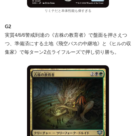
リミテだと本体性能も偉すぎる
G2
実質4/6/6警戒到達の《古株の教育者》で盤面を押さえつ
つ、準備済にする土地《飛空バスの中継地》と《ヒルの収
集家》で毎ターン2点ライフルーズで押し切り勝ち。