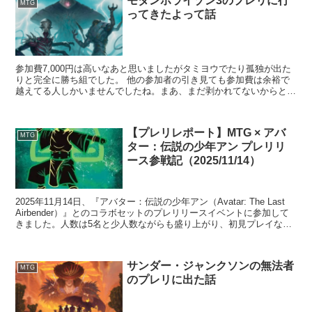
モダンホライゾン3のプレリに行
MTG
ってきたよって話
参加費7,000円は高いなあと思いましたがタミヨウでたり孤独が出た
りと完全に勝ち組でした。 他の参加者の引き見ても参加費は余裕で
越えてる人しかいませんでしたね。まあ、まだ剥かれてないからとい
うのもありますが。 ...
【プレリレポート】MTG × アバ
MTG
ター：伝説の少年アン プレリリ
ース参戦記（2025/11/14）
2025年11月14日、『アバター：伝説の少年アン（Avatar: The Last
Airbender）』とのコラボセットのプレリリースイベントに参加して
きました。人数は5名と少人数ながらも盛り上がり、初見プレイなら
ではのドキドキと楽し...
サンダー・ジャンクソンの無法者
MTG
のプレリに出た話