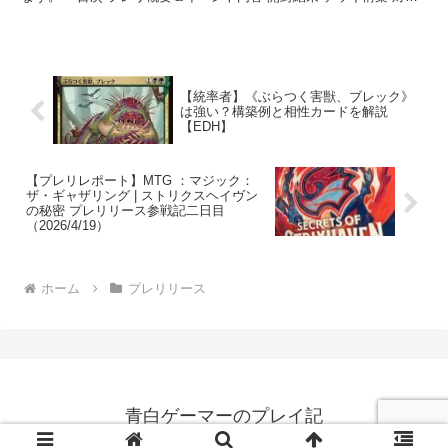
レポ...
【統率者】《ぶらつく害獣、ブレック》
は強い？構築例と相性カードを解説
【EDH】
【プレリレポート】MTG ：マジック：
ザ・ギャザリング | ストリクスヘイヴン
の秘密 プレリリース参戦記二日目
（2026/4/19）
ホーム
プレリリース
青白ゲーマーのプレイ記
© 2023 青白ゲーマーのプレイ記.