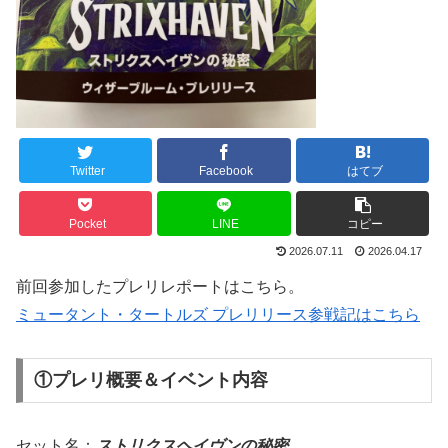
Twitter
Facebook
はてブ
Pocket
LINE
コピー
2026.07.11
2026.04.17
前回参加したプレリレポートはこちら。
ミュータント・タートルズ プレリリース参戦記はこちら
①プレリ概要＆イベント内容
セット名：
ストリクスヘイヴンの秘密