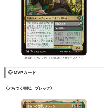
普通に《ブレック》の統率者に入れてもよさそう
⑤ MVPカード
《ぶらつく害獣、ブレック》