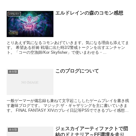
エルドレインの森のコモン感想
パウパー
とりあえず気になるコモンあげていきます。気になる理由も添えてま
す。 希望ある祈祷 戦場に出た時2/2警戒トークンを出すエンチャン
ト。「コーの空漁師/Kor Skyfisher」で使いまわせる・...
このブログについて
未分類
一般ゲーマーが備忘録も兼ねて文字起こししたゲームプレイを書き残
す趣味ブログです。 マジック:ザ・ギャザリングを主に書いていきま
す。 FINAL FANTASY XIVのプレイ日記等PS5でできるプレイ感想も
書いていき・・・たい...
ジェスカイアーティファクトで団
未分類
結のドミナリア～FF環境を走り