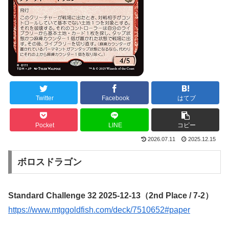
Twitter
Facebook
はてブ
Pocket
LINE
コピー
2026.07.11
2025.12.15
ボロスドラゴン
Standard Challenge 32 2025-12-13（2nd Place / 7-2）
https://www.mtggoldfish.com/deck/7510652#paper