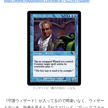
https://www.mtggoldfish.com/deck/7512557#paper
ウィザードが《魔力の乱れ》になる
《守護ウィザード》が入ってるので間違いなく、ウィザー
ドデッキ。中身を見ると【セファリッド・ブレックファー