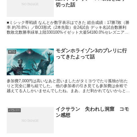
切った話
■ミシック帯戦績 なんとか数字表示はできた 総合成績：17勝7敗（勝
率 約70.8%）／BO3形式（2本先取）全24試合 デッキ名試合数勝利
数敗北数勝率緑単上陸330100%イゼット大釜54180.0%セレズニアカ
ウンタ...
モダンホライゾン3のプレリに行
MTG
ってきたよって話
参加費7,000円は高いなあと思いましたがタミヨウでたり孤独が出た
りと完全に勝ち組でした。 他の参加者の引き見ても参加費は余裕で
越えてる人しかいませんでしたね。まあ、まだ剥かれてないからとい
うのもありますが。 ...
イクサラン 失われし洞窟 コモ
パウパー
ン感想