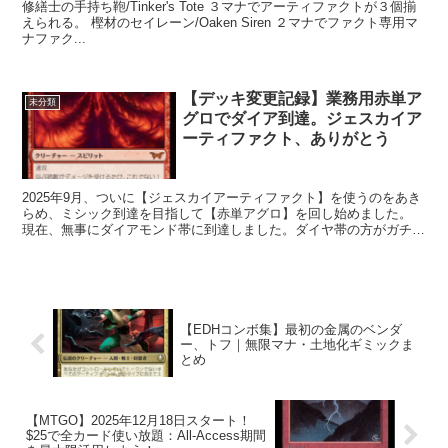
修繕士の手持ち鞄/Tinker's Tote ３マナでアーティファクトが３個揃
えられる。 樫材のセイレーン/Oaken Siren ２マナでファクト専用マ
ナファク...
【デッキ変更記録】業務用赤単ア
未分類
グロでダイア到達。ジェスカイア
ーティファクト、ありがとう
2025年9月、ついに【ジェスカイアーティファクト】を使うのをあき
らめ、ミシック到達を目指して【赤単アグロ】を回し始めました。
現在、無事にダイアモンド帯に到達しました。ダイヤ帯の方がガチデ
ッキ少なく、色んなデッキと戦えて喜びを噛みしめて...
【EDHコンボ集】最初の金属のベンダ
ー、トフ｜無限マナ・土地化ギミックま
とめ
【MTGO】2025年12月18日スタート！
$25で全カード使い放題：All-Access期間