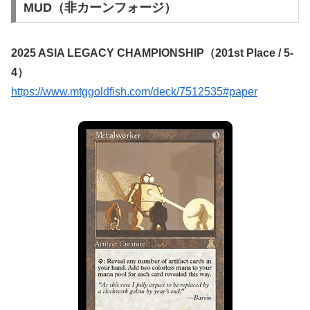
MUD（非カーンフォージ）
2025 ASIA LEGACY CHAMPIONSHIP（201st Place / 5-
4）
https://www.mtggoldfish.com/deck/7512535#paper