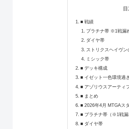
目
■ 戦績
プラチナ帯 ※1戦漏
ダイヤ帯
ストリクスヘイヴン
ミシック帯
■ デッキ構成
■ イゼット一色環境過
■ アゾリウスアーティ
■ まとめ
■ 2026年4月 MTG
■ プラチナ帯（※1戦
■ ダイヤ帯