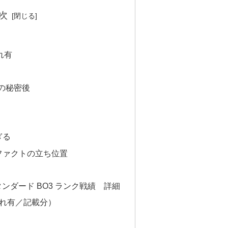
次
れ有
の秘密後
ぎる
ファクトの立ち位置
Aスタンダード BO3 ランク戦績 詳細
漏れ有／記載分）