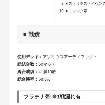
■ ストリクスヘイヴン
■ ミシック帯
■ 戦績
使用デッキ：
アゾリウスアーティファクト
総試合数：
60マッチ
総合成績：
41勝19敗
総合勝率：
68.3%
プラチナ帯 ※1戦漏れ有