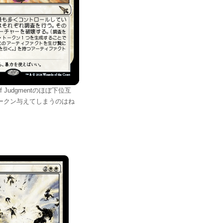
f Judgmentのほぼ下位互
ークン与えてしまうのはね