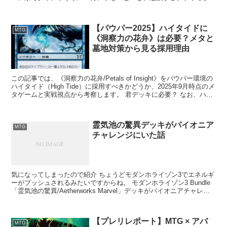
イラスト違いのクイン君 ...
【パウパー2025】ハイタイドに
MTG
《洞察力の花弁》は必要？メタと
墓地対策から見る採用理由
この記事では、《洞察力の花弁/Petals of Insight》をパウパー環境の
ハイタイド（High Tide）に採用すべきかどうか、2025年9月時点のメ
タゲームと実戦視点から考察します。 君デッキに必要？ なお、ハイ
タイ...
霊気池の驚異デッキがパイオニア
MTG
チャレンジにいた話
気になってしまったので紹介 ちょうどモダンホライゾン3でエネルギ
ーがプッシュされるみたいですからね。 モダンホライゾン3 Bundle
「霊気池の驚異/Aetherworks Marvel」デッキがパイオニアチャレン
ジで...
【プレリレポート】MTG × アバ
MTG