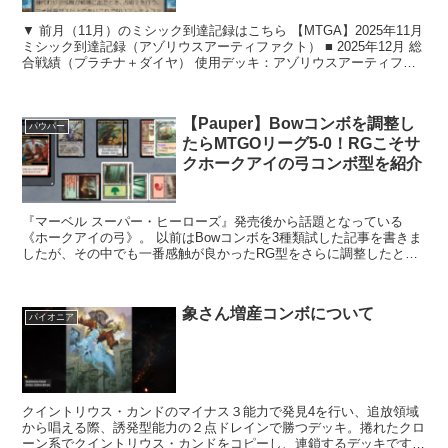
▼ 前月（11月）のミシック到達記録はこちら 【MTGA】2025年11月
ミシック到達記録（アゾリウスアーティファクト） ■ 2025年12月 総
合戦績（プラチナ＋ダイヤ） 使用デッキ：アゾリウスアーティファ
クト全5...
【Pauper】Bowコンボを調整し
パウパー
たらMTGOリーグ5-0！RGこそサ
クホークアイの弓コンボ型を紹介
『マーベル スーパー・ヒーローズ』発売後から話題となっている
《ホークアイの弓》。 以前はBowコンボを3種類試した記事を書きま
したが、その中でも一番感触が良かったRG型をさらに調整したとこ
ろ、MTGOリーグで5-0することができまし...
象さん増産コンボについて
パイオニア
クイントリウス・カンドのマイナス３能力で発見4を行い、追放領域
から唱える際、誘発型能力の２点ドレインで勝つデッキ。捲れたクロ
ーン系でクイントリウス・カンドをコピーし、連鎖するデッキです。