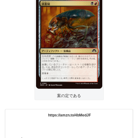
案の定である
https://amzn.to/4bMedJF