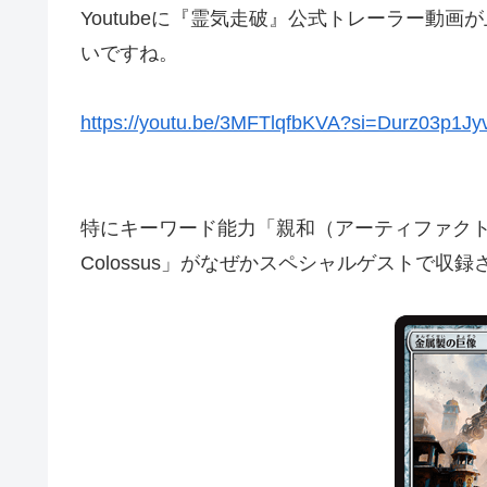
Youtubeに『霊気走破』公式トレーラー動
いですね。
https://youtu.be/3MFTlqfbKVA?si=Durz03p1J
特にキーワード能力「親和（アーティファクト）」
Colossus」がなぜかスペシャルゲストで収